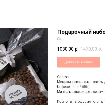
Подарочный набо
SKU:
1030,00
р.
1470,00
р.
Добавить в заказ
Состав:
Металлическая ложка-зажим 
Кофе зерновой (50г)
Миндаль в шоколаде с серым 
Компоненты оформляются в п