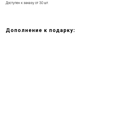
Доступен к заказу от 30 шт.
Дополнение к подарку:
ERROR:Not found category