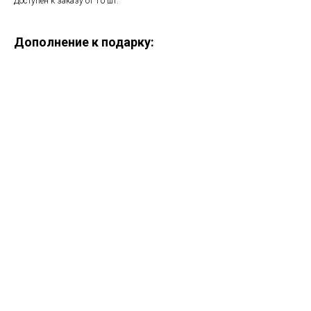
Доступен к заказу от 10 шт.
Дополнение к подарку:
ERROR:Not found category