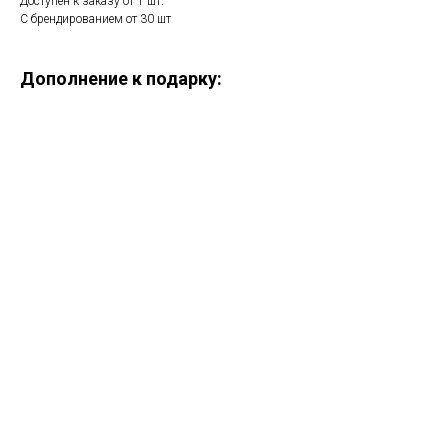
Доступен к заказу от 1 шт.
С брендированием от 30 шт
Дополнение к подарку:
ERROR:Not found category