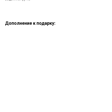
Дополнение к подарку:
ERROR:Not found category