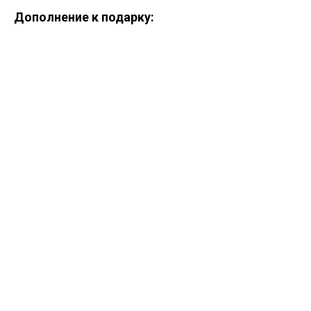
Дополнение к подарку:
ERROR:Not found category